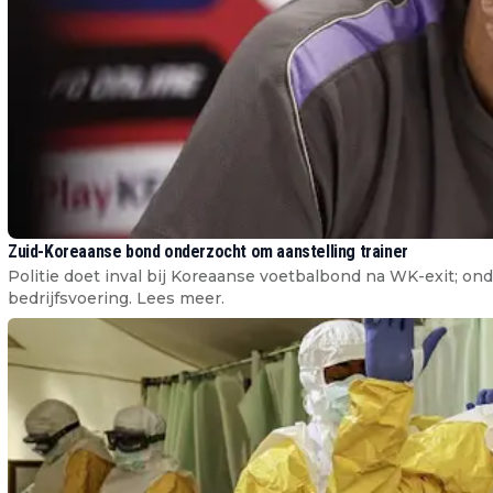
Zuid-Koreaanse bond onderzocht om aanstelling trainer
Politie doet inval bij Koreaanse voetbalbond na WK-exit; 
bedrijfsvoering. Lees meer.