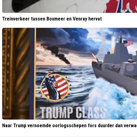
Treinverkeer tussen Boxmeer en Venray hervat
Naar Trump vernoemde oorlogsschepen fors duurder dan verwa