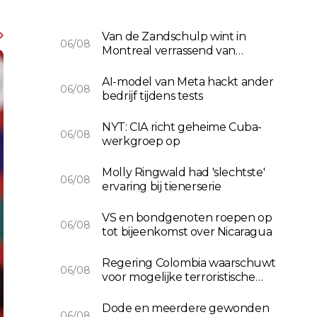
Van de Zandschulp wint in
06/08
Montreal verrassend van
Medvedev
AI-model van Meta hackt ander
06/08
bedrijf tijdens tests
NYT: CIA richt geheime Cuba-
06/08
werkgroep op
Molly Ringwald had 'slechtste'
06/08
ervaring bij tienerserie
VS en bondgenoten roepen op
06/08
tot bijeenkomst over Nicaragua
Regering Colombia waarschuwt
06/08
voor mogelijke terroristische
daden
Dode en meerdere gewonden
06/08